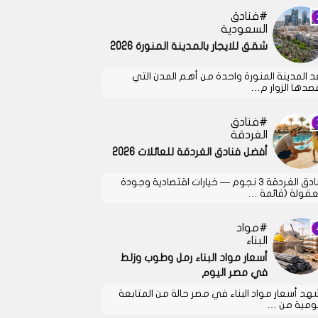
فنادق
السعودية
شقق للايجار بالمدينة المنورة 2026
د المدينة المنورة واحدة من أهم المدن التي
صدها الزوار م…
فنادق
الغردقة
أفضل فنادق الغردقة للعائلات 2026
فنادق الغردقة 3 نجوم — خيارات اقتصادية وجودة
قولة (قائمة …
مواد
البناء
أسعار مواد البناء رمل وطوب وزلط
في مصر اليوم
هد أسعار مواد البناء في مصر حالة من المتابعة
يومية من …