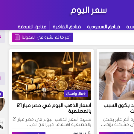
سعر اليوم
سية
فنادق السعودية
فنادق القاهرة
فنادق الغردقة
م
آخر ما تم نشره في المدونة
للبحث
:
ز 12
كلمة لاتينية غامضة
ا
مدونتنا ، إذا لم تجد نتيجة لبحثك نقترح عليك
توى مثير للإهتمام قد يروق لك !
مال واعمال
د يكون السبب
أسعار الذهب اليوم في مصر عيار 21
ت
بالمصنعية
 ألم عابر يمكن
تشهد أسعار الذهب اليوم في مصر عيار 21
يش
إلى مشكلة تؤث…
بالمصنعية اهتمامًا كبيرًا من الم…
وا
memyy