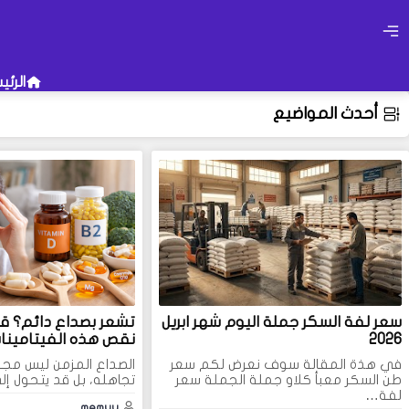
الرئي
أحدث المواضيع
أو جرب إستخدام هذه الكلمات 
فصل الشتاء
تاريخ إطلاق ويندو
قد يهمك البحث عن عبارات معينة في 
تجربة زيارة إحدى الأقسام فهناك مح
سعر لفة السكر جملة اليوم شهر ابريل
تشعر بصداع دائم؟ ق
2026
نقص هذه الفيتامينا
في هذة المقالة سوف نعرض لكم سعر
الصداع المزمن ليس مجرد
طن السكر معبأ كلاو جملة الجملة سعر
تجاهله، بل قد يتحول 
لفة…
memyy