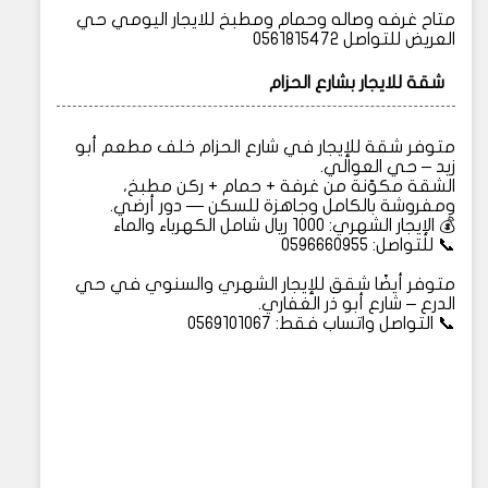
متاح غرفه وصاله وحمام ومطبخ للايجار اليومي حي
العريض للتواصل 0561815472
شقة للايجار بشارع الحزام
متوفر شقة للإيجار في شارع الحزام خلف مطعم أبو
زيد – حي العوالي.
الشقة مكوّنة من غرفة + حمام + ركن مطبخ،
ومفروشة بالكامل وجاهزة للسكن — دور أرضي.
💰 الإيجار الشهري: 1000 ريال شامل الكهرباء والماء
📞 للتواصل: 0596660955
متوفر أيضًا شقق للإيجار الشهري والسنوي في حي
الدرع – شارع أبو ذر الغفاري.
📞 التواصل واتساب فقط: 0569101067