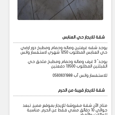
شقة للايجار حي العنابس
يوجد شقه غرفتين وصاله وحمام ومطبخ دور ارضي
حي العنابس المطلوب 1250 شهري لاستفسار واتس
يوجد ُ 3 غرف وصاله وحمام ومطبخ ملحق حي
القبلتين المطلوب 13500 دفعتين
للاستفسار واتس آب 0560631988
شقة للايجار قريبة من الحرم
متاح الآن شقة مفروشة للإيجار بموقع مميز، تبعد
حوالي 10 دقائق مشي فقط عن الحرم، مناسبة
للعائلات والأفراد.