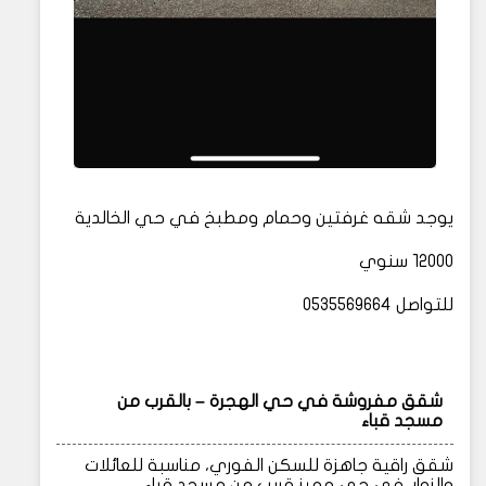
يوجد شقه غرفتين وحمام ومطبخ في حي الخالدية
١٢٠٠٠ سنوي
للتواصل 0535569664
شقق مفروشة في حي الهجرة – بالقرب من
مسجد قباء
شقق راقية جاهزة للسكن الفوري، مناسبة للعائلات
والزوار، في حي مميز قريب من مسجد قباء.