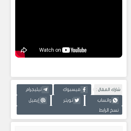
شارك المقال :
فيسبوك
تيليجرام
واتساب
تويتر
إيميل
نسخ الرابط