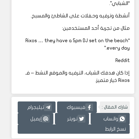
“الشبابي”.
أنشطة وترفيه وحفلات على الشاطئ والمسبح.
مثال من تجربة أحد المستخدمين:
“Rixos … they have a 5pm DJ set on the beach
every day.”
Reddit
إذا كان هدفك الشباب، الترفيه والموقع النشط – فـ
Rixos خيار متميز.
شارك المقال :
فيسبوك
تيليجرام
واتساب
تويتر
إيميل
نسخ الرابط