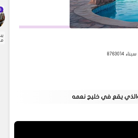
يب
مت
والذي يقع في خليج نعمه