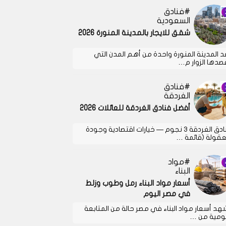
فنادق
السعودية
شقق للايجار بالمدينة المنورة 2026
د المدينة المنورة واحدة من أهم المدن التي
صدها الزوار م…
فنادق
الغردقة
أفضل فنادق الغردقة للعائلات 2026
فنادق الغردقة 3 نجوم — خيارات اقتصادية وجودة
قولة (قائمة …
مواد
البناء
أسعار مواد البناء رمل وطوب وزلط
في مصر اليوم
هد أسعار مواد البناء في مصر حالة من المتابعة
يومية من …