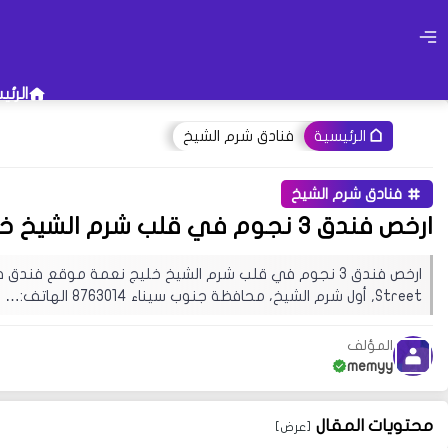
الرئي
فنادق شرم الشيخ
الرئيسية
فنادق شرم الشيخ
أو جرب إستخدام هذه الكلمات 
ارخص فندق 3 نجوم في قلب شرم الشيخ خليج نعمه
فصل الشتاء
تاريخ إطلاق ويندو
قد يهمك البحث عن عبارات معينة في 
Street, أول شرم الشيخ، محافظة جنوب سيناء 8763014 الهاتف:…
تجربة زيارة إحدى الأقسام فهناك مح
المؤلف
memyy
محتويات المقال