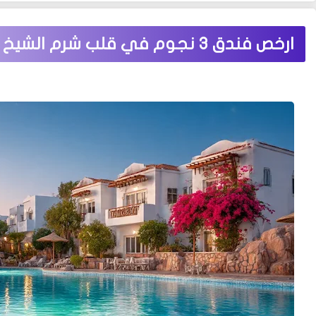
ارخص فندق 3 نجوم في قلب شرم الشيخ خليج نعمة