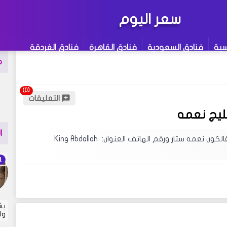
سعر اليوم
سية
فنادق السعودية
فنادق القاهرة
فنادق الغردقة
م
التعليقات
للبحث
:
ز 12
كلمة لاتينية غامضة
ا
ارخص فندق 3 نجوم في قلب شرم الشيخ خليج نعمة موقع فندق فالكون نعمه ستار ورقم الهاتف العنوان: King Abdallah
مدونتنا ، إذا لم تجد نتيجة لبحثك نقترح عليك
توى مثير للإهتمام قد يروق لك !
يش
وا