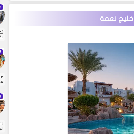
تع
يق
مع
تش
ال