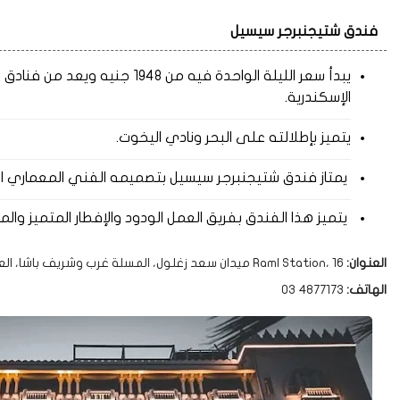
فندق شتيجنبرجر سيسيل
يبدأ سعر الليلة الواحدة فيه من 
الإسكندرية.
يتميز بإطلالته على البحر ونادي اليخوت.
يمتاز فندق شتيجنبرجر سيسيل بتصميمه الفني المعماري المم
يتميز هذا الفندق بفريق العمل الودود والإفطار المتميز والموقع
العنوان:
Raml Station، 16 ميدان سعد زغلول، المسلة غرب وشريف باشا، العطارين، محافظة الإسكندرية 21500
الهاتف:
03 4877173