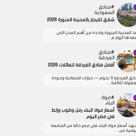
فنادق
السعودية
شقق للايجار بالمدينة المنورة 2026
د المدينة المنورة واحدة من أهم المدن التي
صدها الزوار م…
فنادق
الغردقة
أفضل فنادق الغردقة للعائلات 2026
فنادق الغردقة 3 نجوم — خيارات اقتصادية وجودة
قولة (قائمة …
مواد
البناء
أسعار مواد البناء رمل وطوب وزلط
في مصر اليوم
هد أسعار مواد البناء في مصر حالة من المتابعة
يومية من …