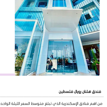
فندق هلنان رويال فلسطين
من اهم فنادق الإسكندرية الذي تبلغ متوسط السعر الليلة الواحدة به 1803 جنيه ويأتي بتقييم