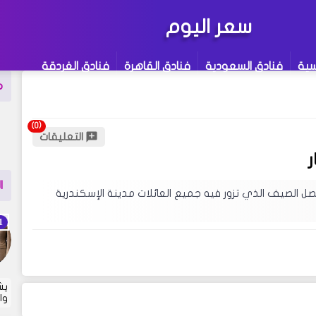
سعر اليوم
سية
فنادق السعودية
فنادق القاهرة
فنادق الغردقة
م
التعليقات
للبحث
:
ز 12
كلمة لاتينية غامضة
ا
صل الصيف الذي تزور فيه جميع العائلات مدينة الإسكندرية
مدونتنا ، إذا لم تجد نتيجة لبحثك نقترح عليك
توى مثير للإهتمام قد يروق لك !
يش
وا