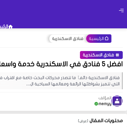
الرئي
فنادق الاسكندرية
الرئيسية
فنادق الاسكندرية
أو جرب إستخدام هذه الكلمات 
افضل 5 فنادق في الاسكندرية خدمة واسعار
فصل الشتاء
تاريخ إطلاق ويندو
فنادق الاسكندرية دائمٱ ما تتصدر محركات البحث خاصة مع اقتراب ف
قد يهمك البحث عن عبارات معينة في 
التي تتميز بشواطئها الرائعة ومعالمها السياحية ال…
تجربة زيارة إحدى الأقسام فهناك مح
المؤلف
memyy
محتويات المقال