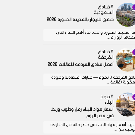
فنادق
السعودية
شقق للايجار بالمدينة المنورة 2026
د المدينة المنورة واحدة من أهم المدن التي
صدها الزوار م…
فنادق
الغردقة
أفضل فنادق الغردقة للعائلات 2026
فنادق الغردقة 3 نجوم — خيارات اقتصادية وجودة
قولة (قائمة …
مواد
البناء
أسعار مواد البناء رمل وطوب وزلط
في مصر اليوم
هد أسعار مواد البناء في مصر حالة من المتابعة
يومية من …