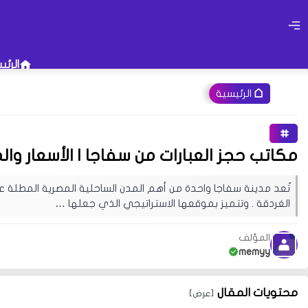
الرئي
الرئيسية
أو جرب إستخدام هذه الكلمات 
مكاتب حجز العبارات من سفاجا | الأسعار وال
فصل الشتاء
تاريخ إطلاق ويندو
قد يهمك البحث عن عبارات معينة في 
الغردقة . وتتميز بموقعها الاستراتيجي الذي جعلها …
تجربة زيارة إحدى الأقسام فهناك مح
المؤلف
memyy
محتويات المقال