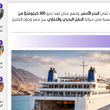
ة على
البحر الأحمر
، وتقع على بُعد نحو
320 كيلومترًا من
ئيسية في حركة
النقل البحري والتجاري
بين مصر ودول الخليج
تع
يق
مع
تش
ال